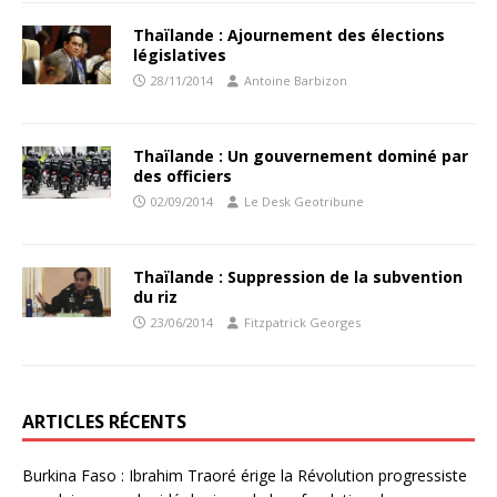
Thaïlande : Ajournement des élections
législatives
28/11/2014
Antoine Barbizon
Thaïlande : Un gouvernement dominé par
des officiers
02/09/2014
Le Desk Geotribune
Thaïlande : Suppression de la subvention
du riz
23/06/2014
Fitzpatrick Georges
ARTICLES RÉCENTS
Burkina Faso : Ibrahim Traoré érige la Révolution progressiste