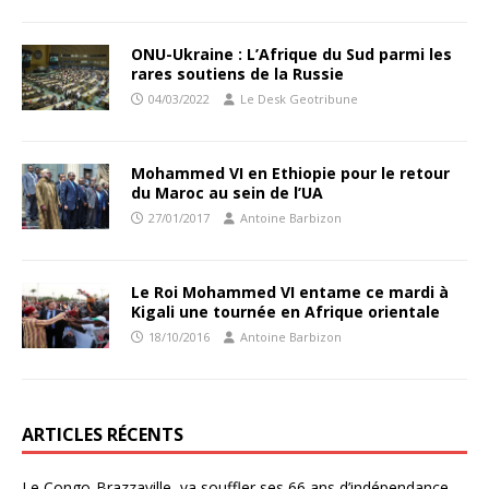
ONU-Ukraine : L’Afrique du Sud parmi les
rares soutiens de la Russie
04/03/2022
Le Desk Geotribune
Mohammed VI en Ethiopie pour le retour
du Maroc au sein de l’UA
27/01/2017
Antoine Barbizon
Le Roi Mohammed VI entame ce mardi à
Kigali une tournée en Afrique orientale
18/10/2016
Antoine Barbizon
ARTICLES RÉCENTS
Le Congo-Brazzaville va souffler ses 66 ans d’indépendance