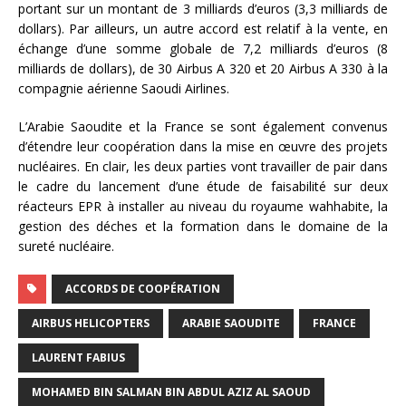
portant sur un montant de 3 milliards d’euros (3,3 milliards de
dollars). Par ailleurs, un autre accord est relatif à la vente, en
échange d’une somme globale de 7,2 milliards d’euros (8
milliards de dollars), de 30 Airbus A 320 et 20 Airbus A 330 à la
compagnie aérienne Saoudi Airlines.
L’Arabie Saoudite et la France se sont également convenus
d’étendre leur coopération dans la mise en œuvre des projets
nucléaires. En clair, les deux parties vont travailler de pair dans
le cadre du lancement d’une étude de faisabilité sur deux
réacteurs EPR à installer au niveau du royaume wahhabite, la
gestion des déches et la formation dans le domaine de la
sureté nucléaire.
ACCORDS DE COOPÉRATION
AIRBUS HELICOPTERS
ARABIE SAOUDITE
FRANCE
LAURENT FABIUS
MOHAMED BIN SALMAN BIN ABDUL AZIZ AL SAOUD