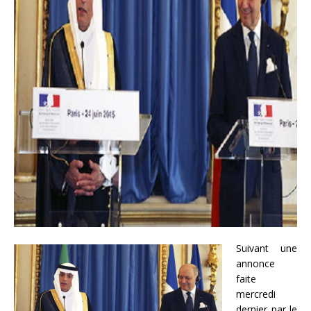
Suivant une
annonce
faite
mercredi
dernier par le