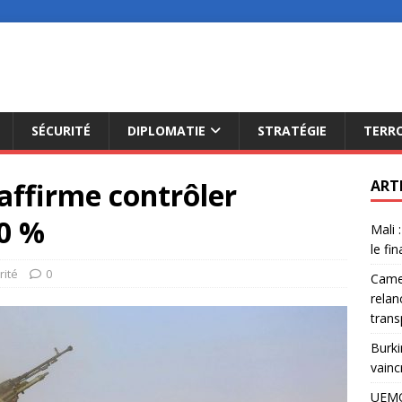
SÉCURITÉ
DIPLOMATIE
STRATÉGIE
TERR
affirme contrôler
ART
0 %
Mali 
le fi
rité
0
Camer
relan
trans
Burki
vainc
UEMO