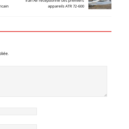
Iran Air réceptionne ses premiers
icain
appareils ATR 72-600
liée.