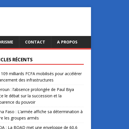
ORISME
CONTACT
A PROPOS
ICLES RÉCENTS
: 109 milliards FCFA mobilisés pour accélérer
nancement des infrastructures
oun : l’absence prolongée de Paul Biya
ce le débat sur la succession et la
parence du pouvoir
na Faso : L’armée affiche sa détermination à
re les groupes armés
A : La BOAD met une enveloppe de 60,6