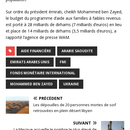
Sur ordre du président émirati, cheikh Mohammed ben Zayed,
le budget du programme d’aide aux familles à faibles revenus
est porté à 28 milliards de dirhams (7 milliards d’euros) en lieu
et place de 14 milliards de dirhams (3,5 milliards d’euros), a
rapporté l’agence de presse WAM.
AIDE FINANCIÈRE
ARABIE SAOUDITE
EMIRATS ARABES UNIS
FMI
FONDS MONÉTAIRE INTERNATIONAL
MOHAMMED BEN ZAYED
UKRAINE
PRÉCÉDENT
Les dépouilles de 20 personnes mortes de soif
retrouvées en plein désert libyen
SUIVANT
La Mecque accueille le nombre le plus élevé de