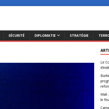
SÉCURITÉ
DIPLOMATIE
STRATÉGIE
TERR
ART
Le Co
d’ind
Burki
progr
refon
Mali 
le fi
Camer