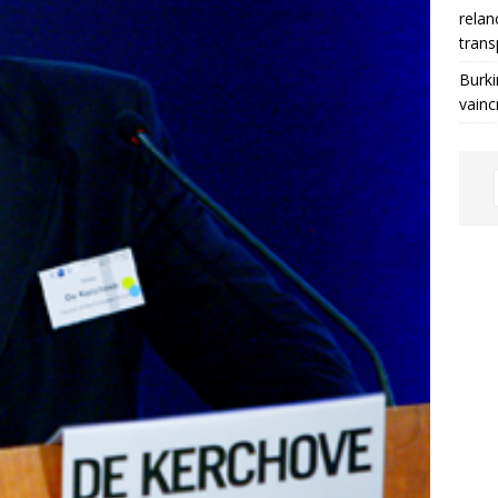
relan
trans
Burki
vainc