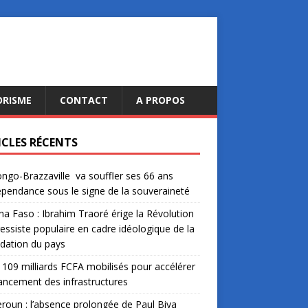
ORISME
CONTACT
A PROPOS
ICLES RÉCENTS
ngo-Brazzaville va souffler ses 66 ans
épendance sous le signe de la souveraineté
na Faso : Ibrahim Traoré érige la Révolution
essiste populaire en cadre idéologique de la
dation du pays
: 109 milliards FCFA mobilisés pour accélérer
nancement des infrastructures
oun : l’absence prolongée de Paul Biya