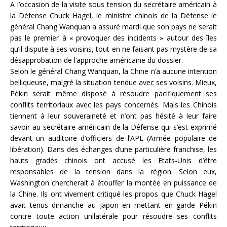
A l’occasion de la visite sous tension du secrétaire américain à
la Défense Chuck Hagel, le ministre chinois de la Défense le
général Chang Wanquan a assuré mardi que son pays ne serait
pas le premier à « provoquer des incidents » autour des îles
qu’il dispute à ses voisins, tout en ne faisant pas mystère de sa
désapprobation de l’approche américaine du dossier.
Selon le général Chang Wanquan, la Chine n’a aucune intention
belliqueuse, malgré la situation tendue avec ses voisins. Mieux,
Pékin serait même disposé à résoudre pacifiquement ses
conflits territoriaux avec les pays concernés. Mais les Chinois
tiennent à leur souveraineté et n’ont pas hésité à leur faire
savoir au secrétaire américain de la Défense qui s’est exprimé
devant un auditoire d’officiers de l’APL (Armée populaire de
libération). Dans des échanges d’une particulière franchise, les
hauts gradés chinois ont accusé les Etats-Unis d’être
responsables de la tension dans la région. Selon eux,
Washington chercherait à étouffer la montée en puissance de
la Chine. Ils ont vivement critiqué les propos que Chuck Hagel
avait tenus dimanche au Japon en mettant en garde Pékin
contre toute action unilatérale pour résoudre ses conflits