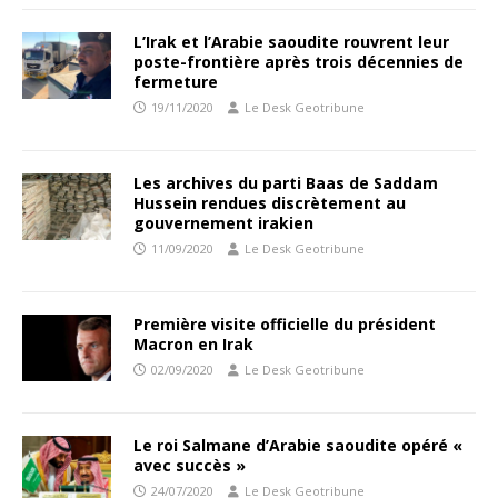
L’Irak et l’Arabie saoudite rouvrent leur
poste-frontière après trois décennies de
fermeture
19/11/2020
Le Desk Geotribune
Les archives du parti Baas de Saddam
Hussein rendues discrètement au
gouvernement irakien
11/09/2020
Le Desk Geotribune
Première visite officielle du président
Macron en Irak
02/09/2020
Le Desk Geotribune
Le roi Salmane d’Arabie saoudite opéré «
avec succès »
24/07/2020
Le Desk Geotribune