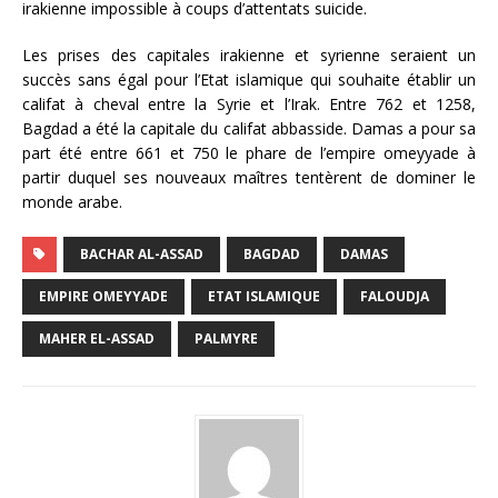
irakienne impossible à coups d’attentats suicide.
Les prises des capitales irakienne et syrienne seraient un
succès sans égal pour l’Etat islamique qui souhaite établir un
califat à cheval entre la Syrie et l’Irak. Entre 762 et 1258,
Bagdad a été la capitale du califat abbasside. Damas a pour sa
part été entre 661 et 750 le phare de l’empire omeyyade à
partir duquel ses nouveaux maîtres tentèrent de dominer le
monde arabe.
BACHAR AL-ASSAD
BAGDAD
DAMAS
EMPIRE OMEYYADE
ETAT ISLAMIQUE
FALOUDJA
MAHER EL-ASSAD
PALMYRE