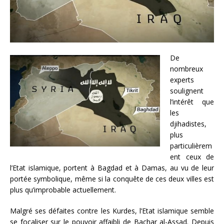
De
nombreux
experts
soulignent
l’intérêt que
les
djihadistes,
plus
particulièrem
ent ceux de
l’Etat islamique, portent à Bagdad et à Damas, au vu de leur
portée symbolique, même si la conquête de ces deux villes est
plus qu’improbable actuellement.
Malgré ses défaites contre les Kurdes, l’Etat islamique semble
se focaliser sur le pouvoir affaibli de Bachar al-Assad. Depuis