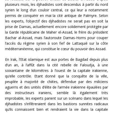
plusieurs mois, les djihadistes sont descendus à partir du nord
syrien le long d’un couloir central, ce qui leur a notamment
permis de conquérir en mai la cité antique de Palmyre. Selon
les experts, l’objectif des djihadistes ne serait pas en soit la
prise de Damas, actuellement encore solidement protégée par
la Garde républicaine de Maher el-Assad, le frère du président
Bachar al-Assad, mais l’autoroute Damas-Homs pour couper
l’accès du régime syrien à son fief de Lattaquié sur la côte
méditerranéenne, qui constitue le cœur du pouvoir des Assad.
En Irak, l’Etat islamique est aux portes de Bagdad depuis plus
d’un an, à l’affût dans la cité rebelle de Faloudja, à une
soixantaine de kilomètres à l’ouest de la capitale irakienne,
qu’elle contrôle. Etant donné que la conquête de la ville,
peuplée à majorité de chiites, défendue par des miliciens
aguerris et des unités d’élite de l’armée irakienne épaulées par
des instructeurs iraniens, semble là également très
improbable, les experts parient sur un scénario dans lequel les
djihadistes s’infiltreraient dans les bastions sunnites radicaux
qu’ils connaissent bien et rendraient la vie dans la capitale