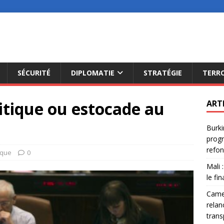
SÉCURITÉ
DIPLOMATIE
STRATÉGIE
TERR
olitique ou estocade au
ART
Burki
progr
refon
ique
0
Mali 
le fi
Camer
relan
trans