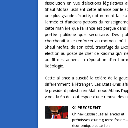
dissolution en vue d’élections législative
Shaul Mofaz justifient cette alliance par le 
une plus grande sécurité, notamment face à l
l’armée et d’anciens patrons du renseigneme
cette manière que l’alliance est perçue dans 
portée politique que sécuritaire. Des p
chercherait à se renforcer au moment où il 
Shaul Mofaz, de son côté, transfuge du Liko
élection au poste de chef de Kadima qu’il n
au fil des années la réputation d’un ho
l’idéologie.
Cette alliance a suscité la colère de la gauc
différemment à l’étranger. Les Etats-Unis affi
le président palestinien Mahmoud Abbas l’app
y voit la fin de tout espoir d’une reprise des 
PRÉCÉDENT
Chine/Russie : Les alliances et
prémisses d’une guerre froide…
économique cette fois