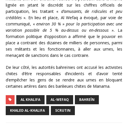
lignée en jetant le discrédit sur les chiffres officiels de
participation, les traitant «
d’amusants, de ridicules et peu
crédibles
». En lieu et place, Al Wefaq a évoqué, par voie de
communiqué, «
environ 30 % » pour la participation avec une
variation possible de 5 % au-dessus ou en-dessous ».
La
formation politique d’opposition a affirmé que le pouvoir en
place a contraint des dizaines de milliers de personnes, parmi
ses militants et les fonctionnaires, à aller aux urnes, les
menaçant de sanctions dans le cas contraire.
De leur côté, les autorités bahreïnies ont accusé les activistes
chiites d’être responsables d’incidents et d’avoir tenté
d’empêcher les gens de se rendre aux urnes en bloquant
certaines artères dans des banlieues chiites de Manama.
AL KHALIFA
AL-WEFAQ
BAHREÏN
KHALED AL-KHALIFA
SCRUTIN