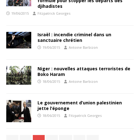
formule pour stopper les départs des
djihadistes
19/06/2015
Fitzpatrick Georges
Israël : incendie criminel dans un
sanctuaire chrétien
19/06/2015
Antoine Barbizon
Niger : nouvelles attaques terroristes de
Boko Haram
18/06/2015
Antoine Barbizon
Le gouvernement d’union palestinien
jette l’éponge
18/06/2015
Fitzpatrick Georges