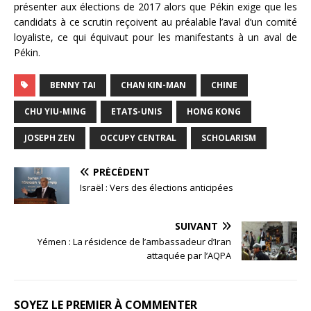
présenter aux élections de 2017 alors que Pékin exige que les
candidats à ce scrutin reçoivent au préalable l’aval d’un comité
loyaliste, ce qui équivaut pour les manifestants à un aval de
Pékin.
BENNY TAI
CHAN KIN-MAN
CHINE
CHU YIU-MING
ETATS-UNIS
HONG KONG
JOSEPH ZEN
OCCUPY CENTRAL
SCHOLARISM
PRÉCÉDENT
Israël : Vers des élections anticipées
SUIVANT
Yémen : La résidence de l’ambassadeur d’Iran
attaquée par l’AQPA
SOYEZ LE PREMIER À COMMENTER