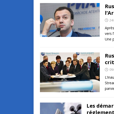
Rus
l’A
24
Après
vers 
Une p
Rus
cri
09
L’ina
Strea
parvi
Les démarc
réglement