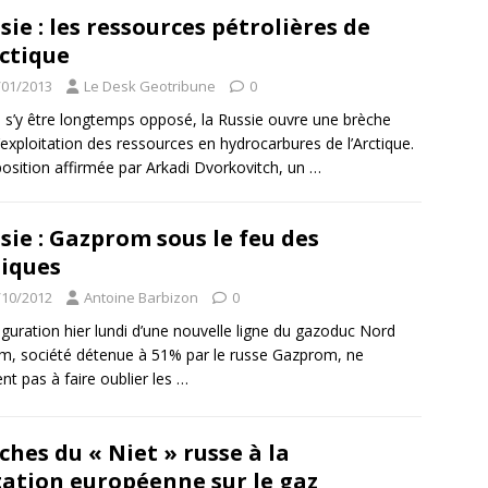
sie : les ressources pétrolières de
rctique
/01/2013
Le Desk Geotribune
0
 s’y être longtemps opposé, la Russie ouvre une brèche
l’exploitation des ressources en hydrocarbures de l’Arctique.
osition affirmée par Arkadi Dvorkovitch, un
…
sie : Gazprom sous le feu des
tiques
/10/2012
Antoine Barbizon
0
uguration hier lundi d’une nouvelle ligne du gazoduc Nord
m, société détenue à 51% par le russe Gazprom, ne
ent pas à faire oublier les
…
hes du « Niet » russe à la
ation européenne sur le gaz