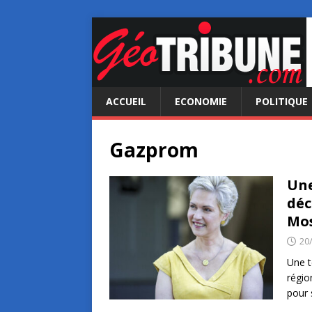
ACCUEIL
ECONOMIE
POLITIQUE
Gazprom
Une
déc
Mo
20
Une t
régio
pour