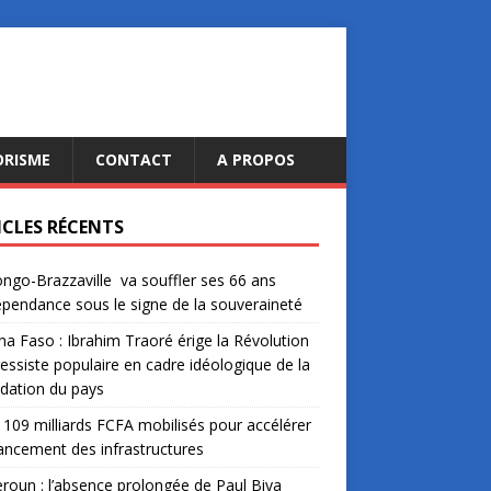
ORISME
CONTACT
A PROPOS
ICLES RÉCENTS
ngo-Brazzaville va souffler ses 66 ans
épendance sous le signe de la souveraineté
na Faso : Ibrahim Traoré érige la Révolution
essiste populaire en cadre idéologique de la
dation du pays
: 109 milliards FCFA mobilisés pour accélérer
nancement des infrastructures
oun : l’absence prolongée de Paul Biya