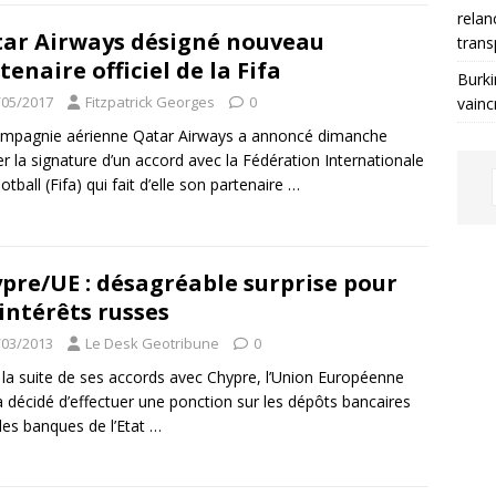
relan
ar Airways désigné nouveau
trans
tenaire officiel de la Fifa
Burki
/05/2017
Fitzpatrick Georges
0
vainc
mpagnie aérienne Qatar Airways a annoncé dimanche
er la signature d’un accord avec la Fédération Internationale
otball (Fifa) qui fait d’elle son partenaire
…
pre/UE : désagréable surprise pour
 intérêts russes
/03/2013
Le Desk Geotribune
0
la suite de ses accords avec Chypre, l’Union Européenne
a décidé d’effectuer une ponction sur les dépôts bancaires
les banques de l’Etat
…