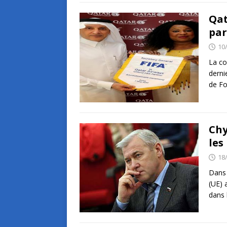
Qat
par
10
La co
derni
de Fo
Chy
les
18
Dans 
(UE) 
dans 