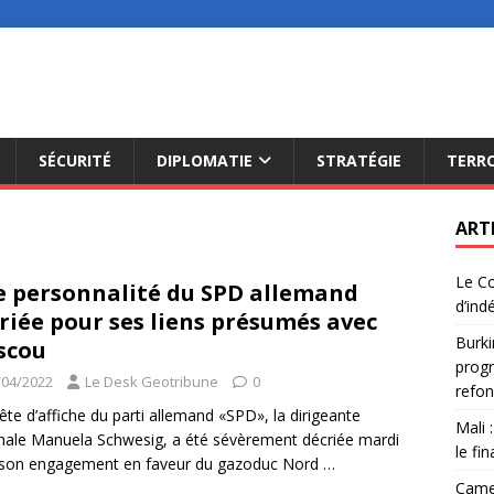
SÉCURITÉ
DIPLOMATIE
STRATÉGIE
TERR
ART
Le Co
 personnalité du SPD allemand
d’ind
riée pour ses liens présumés avec
Burki
scou
progr
/04/2022
Le Desk Geotribune
0
refon
ête d’affiche du parti allemand «SPD», la dirigeante
Mali 
nale Manuela Schwesig, a été sévèrement décriée mardi
le fi
 son engagement en faveur du gazoduc Nord
…
Camer