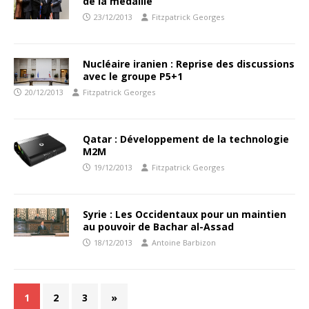
de la médaille
23/12/2013
Fitzpatrick Georges
Nucléaire iranien : Reprise des discussions
avec le groupe P5+1
20/12/2013
Fitzpatrick Georges
Qatar : Développement de la technologie
M2M
19/12/2013
Fitzpatrick Georges
Syrie : Les Occidentaux pour un maintien
au pouvoir de Bachar al-Assad
18/12/2013
Antoine Barbizon
1
2
3
»