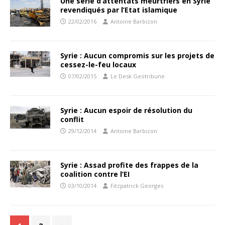
Une série d’attentats meurtriers en Syrie
revendiqués par l’Etat islamique
22/02/2016
Antoine Barbizon
Syrie : Aucun compromis sur les projets de
cessez-le-feu locaux
07/02/2015
Le Desk Geotribune
Syrie : Aucun espoir de résolution du
conflit
29/12/2014
Antoine Barbizon
Syrie : Assad profite des frappes de la
coalition contre l’EI
03/10/2014
Fitzpatrick Georges