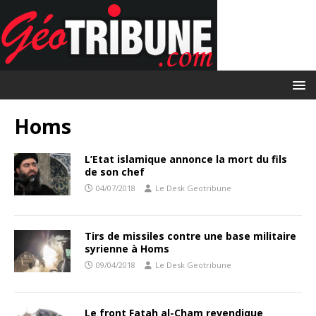
Homs
L’Etat islamique annonce la mort du fils
de son chef
04/07/2018
Le Desk Geotribune
Tirs de missiles contre une base militaire
syrienne à Homs
09/04/2018
Le Desk Geotribune
Le front Fatah al-Cham revendique