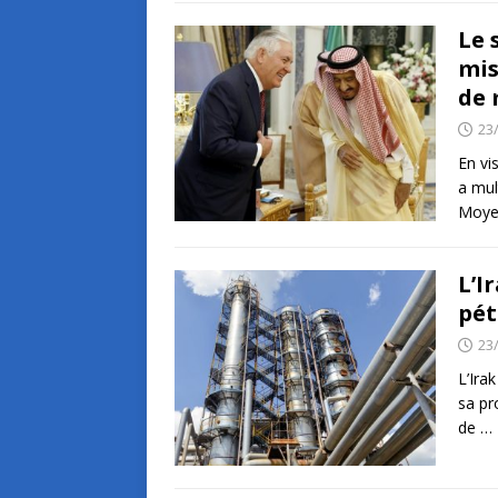
Le 
mis
de 
23
En vi
a mul
Moyen
L’I
pét
23
L’Ira
sa pr
de
…