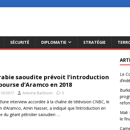
SÉCURITÉ
DIPLOMATIE
STRATÉGIE
TERR
ART
Le Co
rabie saoudite prévoit l’introduction
d’ind
bourse d’Aramco en 2018
Burki
/10/2017
Antoine Barbizon
0
progr
d’une interview accordée à la chaîne de télévision CNBC, le
refon
n d’Aramco, Amin Nasser, a indiqué que l’introduction en
Mali 
e du géant pétrolier saoudien
…
le fi
Camer