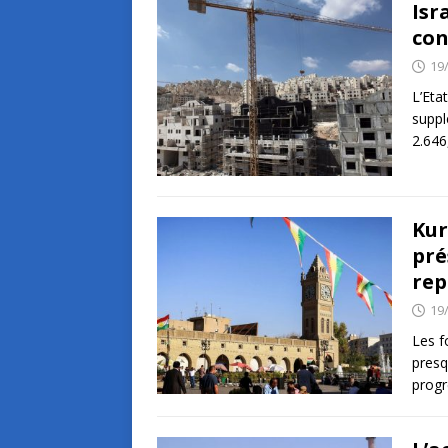
Isr
con
19
L’Eta
suppl
2.646
Kur
pré
rep
19
Les f
presq
progr