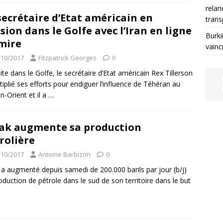
relan
secrétaire d’Etat américain en
trans
sion dans le Golfe avec l’Iran en ligne
Burki
mire
vainc
/10/2017
Fitzpatrick Georges
0
site dans le Golfe, le secrétaire d’Etat américain Rex Tillerson
tiplié ses efforts pour endiguer l’influence de Téhéran au
-Orient et il a
…
rak augmente sa production
rolière
/10/2017
Antoine Barbizon
0
k a augmenté depuis samedi de 200.000 barils par jour (b/j)
oduction de pétrole dans le sud de son territoire dans le but