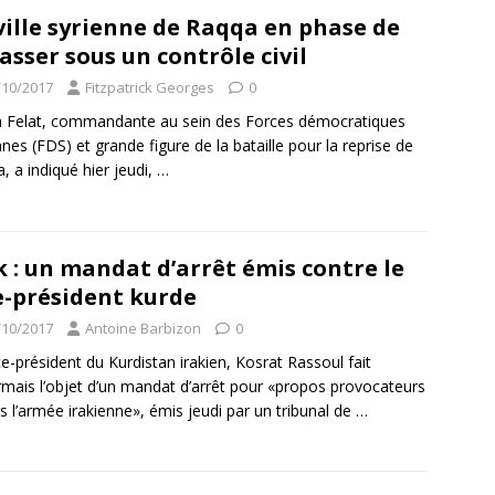
ville syrienne de Raqqa en phase de
asser sous un contrôle civil
/10/2017
Fitzpatrick Georges
0
 Felat, commandante au sein des Forces démocratiques
nnes (FDS) et grande figure de la bataille pour la reprise de
, a indiqué hier jeudi,
…
k : un mandat d’arrêt émis contre le
e-président kurde
/10/2017
Antoine Barbizon
0
ce-président du Kurdistan irakien, Kosrat Rassoul fait
mais l’objet d’un mandat d’arrêt pour «propos provocateurs
s l’armée irakienne», émis jeudi par un tribunal de
…