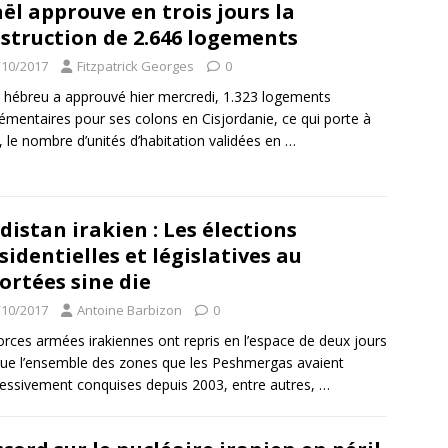
aël approuve en trois jours la
struction de 2.646 logements
/10/2017
Fitzpatrick Georges
0
t hébreu a approuvé hier mercredi, 1.323 logements
émentaires pour ses colons en Cisjordanie, ce qui porte à
, le nombre d’unités d’habitation validées en
…
distan irakien : Les élections
sidentielles et législatives au
ortées sine die
/10/2017
Antoine Barbizon
0
orces armées irakiennes ont repris en l’espace de deux jours
ue l’ensemble des zones que les Peshmergas avaient
essivement conquises depuis 2003, entre autres,
…