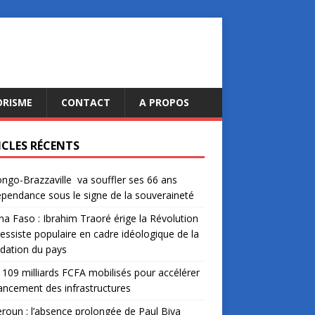
ORISME
CONTACT
A PROPOS
ICLES RÉCENTS
ngo-Brazzaville va souffler ses 66 ans
épendance sous le signe de la souveraineté
na Faso : Ibrahim Traoré érige la Révolution
essiste populaire en cadre idéologique de la
dation du pays
: 109 milliards FCFA mobilisés pour accélérer
nancement des infrastructures
oun : l’absence prolongée de Paul Biya