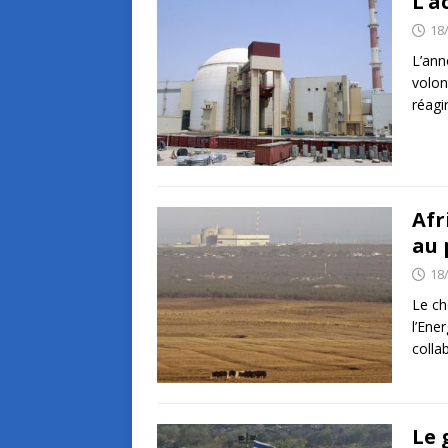
L’a
18
L’ann
volon
réagir
Afr
au 
18
Le ch
l’Ene
colla
Le 