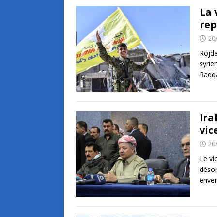
La 
rep
20
Rojda
syrie
Raqqa
Ira
vic
20
Le vi
désor
enver