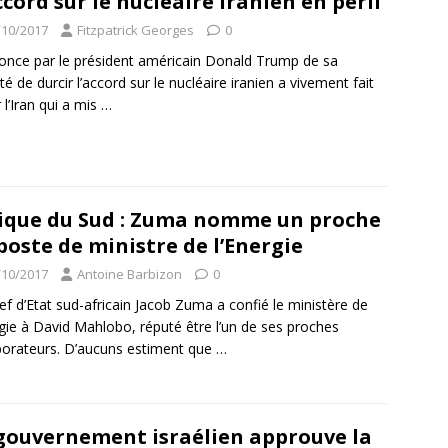
ccord sur le nucléaire iranien en péril
/10/2017
Fitzpatrick Georges
0
once par le président américain Donald Trump de sa
té de durcir l’accord sur le nucléaire iranien a vivement fait
 l’Iran qui a mis
…
ique du Sud : Zuma nomme un proche
poste de ministre de l’Energie
/10/2017
Antoine Barbizon
0
ef d’Etat sud-africain Jacob Zuma a confié le ministère de
rgie à David Mahlobo, réputé être l’un de ses proches
borateurs. D’aucuns estiment que
…
gouvernement israélien approuve la