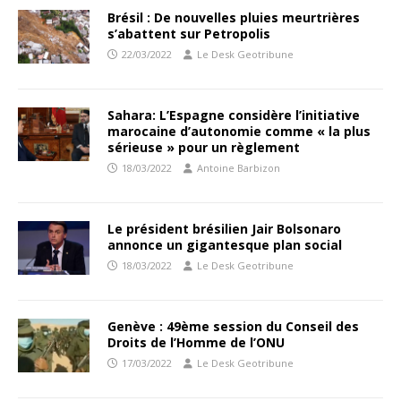
Brésil : De nouvelles pluies meurtrières
s’abattent sur Petropolis
22/03/2022
Le Desk Geotribune
Sahara: L’Espagne considère l’initiative
marocaine d’autonomie comme « la plus
sérieuse » pour un règlement
18/03/2022
Antoine Barbizon
Le président brésilien Jair Bolsonaro
annonce un gigantesque plan social
18/03/2022
Le Desk Geotribune
Genève : 49ème session du Conseil des
Droits de l’Homme de l’ONU
17/03/2022
Le Desk Geotribune