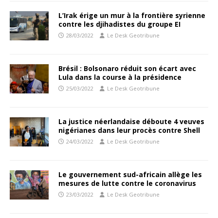
L’Irak érige un mur à la frontière syrienne
contre les djihadistes du groupe EI
28/03/2022
Le Desk Geotribune
Brésil : Bolsonaro réduit son écart avec
Lula dans la course à la présidence
25/03/2022
Le Desk Geotribune
La justice néerlandaise déboute 4 veuves
nigérianes dans leur procès contre Shell
24/03/2022
Le Desk Geotribune
Le gouvernement sud-africain allège les
mesures de lutte contre le coronavirus
23/03/2022
Le Desk Geotribune